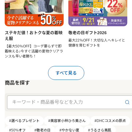
ステキだ値！おトクな夏の着映
敬老の日ギフト2026
え服
最大22％OFF！大切な人へキレイと
健康を育むギフトを
【最大50％OFF】コーデ要らずで即
着映える♪今すぐ活躍の夏物クリアラ
ンスも早い者勝ち！
すべて見る
商品を探す
#選べるプレゼント
#美容家小林ひろ美さん
#DHCコスメの原点
#50%オフ
#敬老の日
#やかない夏
#うるさら美肌