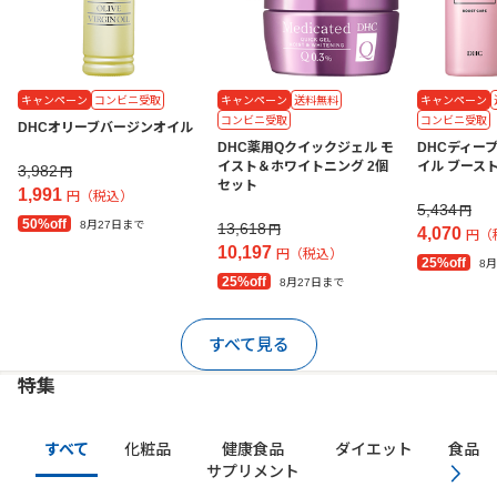
キャンペーン
コンビニ受取
キャンペーン
送料無料
キャンペーン
コンビニ受取
コンビニ受取
DHCオリーブバージンオイル
DHC薬用Qクイックジェル モ
DHCディー
イスト＆ホワイトニング 2個
イル ブース
3,982
円
セット
1,991
円（税込）
5,434
円
50%off
8月27日まで
13,618
円
4,070
円（
10,197
円（税込）
25%off
8
25%off
8月27日まで
すべて見る
特集
すべて
化粧品
健康食品
ダイエット
食品・
サプリメント