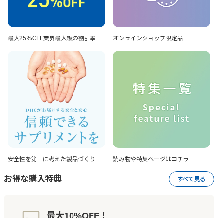
最大25％OFF
業界最大級の割引率
オンラインショップ
限定品
安全性を第一に考えた
製品づくり
読み物や特集ページは
コチラ
お得な購入特典
すべて見る
最大10%OFF！