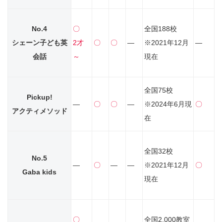
No.4
〇
全国188校
シェーン子ども英
2才
〇
〇
―
※2021年12月
―
会話
～
現在
全国75校
Pickup!
―
〇
〇
―
※2024年6月現
〇
アクティメソッド
在
全国32校
No.5
―
〇
―
―
※2021年12月
〇
Gaba kids
現在
〇
全国2,000教室