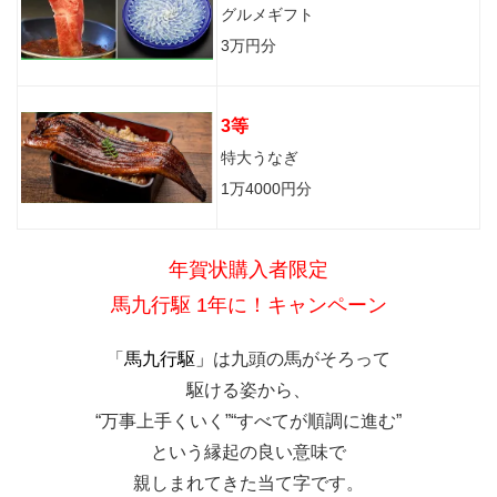
グルメギフト
3万円分
3等
特大うなぎ
1万4000円分
年賀状購入者限定
馬九行駆 1年に！キャンペーン
「
馬九行駆」
は九頭の馬がそろって
駆ける姿から、
“万事上手くいく”“すべてが順調に進む”
という縁起の良い意味で
親しまれてきた当て字です。