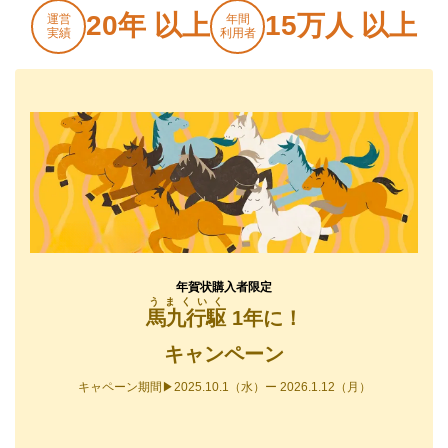
20年 以上
15万人 以上
運営
年間
実績
利用者
年賀状購入者限定
うまくいく
馬九行駆
1年に！
キャンペーン
キャペーン期間▶2025.10.1（水）ー 2026.1.12（月）