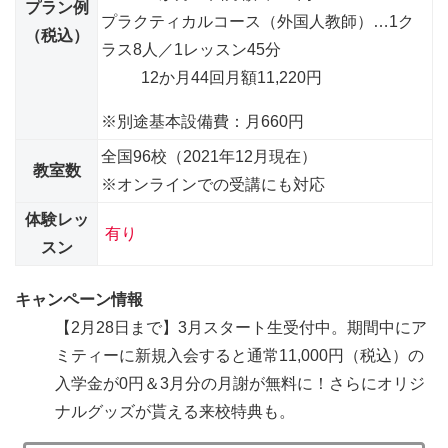
プラン例
プラクティカルコース（外国人教師）
…1ク
（税込）
ラス8人／1レッスン45分
12か月44回
月額11,220円
※別途基本設備費：月660円
全国96校（2021年12月現在）
教室数
※オンラインでの受講にも対応
体験レッ
有り
スン
キャンペーン情報
【2月28日まで】3月スタート生受付中。期間中にア
ミティーに新規入会すると
通常11,000円（税込）の
入学金が0円＆3月分の月謝が無料に！
さらにオリジ
ナルグッズが貰える来校特典も。