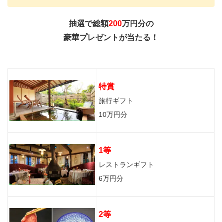
抽選で総額
200
万円分の
豪華プレゼントが当たる！
特賞
旅行ギフト
10万円分
1等
レストランギフト
6万円分
2等