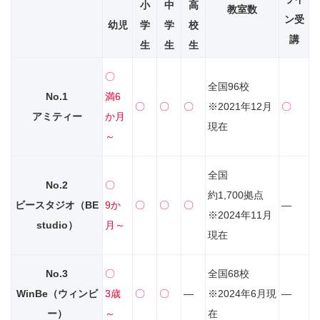
小
中
高
教室数
ン受
幼児
学
学
校
講
生
生
生
〇
全国96校
No.1
満6
〇
〇
〇
※2021年12月
〇
アミティー
か月
現在
～
全国
No.2
〇
約1,700拠点
ビースタジオ
（BE
9か
〇
〇
〇
―
※2024年11月
studio）
月～
現在
No.3
〇
全国68校
WinBe（ウィンビ
3歳
〇
〇
―
※2024年6月現
―
ー）
～
在