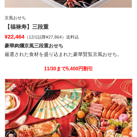
京風おせち
【福禄寿】三段重
¥22,464
（12/1以降¥27,864）送料込
豪華絢爛京風三段重おせち
厳選された食材を盛り込まれた豪華賢覧京風おせち。
11/30まで5,400円割引