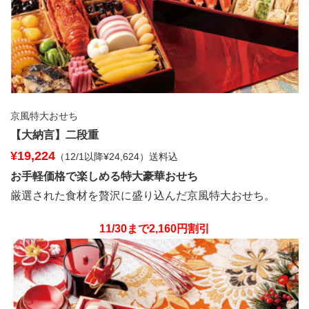
京風特大おせち
【大納言】二段重
¥19,224
（12/1以降¥24,624）送料込
お手軽価格で楽しめる特大豪華おせち
厳選された食材を贅沢に盛り込んだ京風特大おせち。
11/30まで2,160円割引