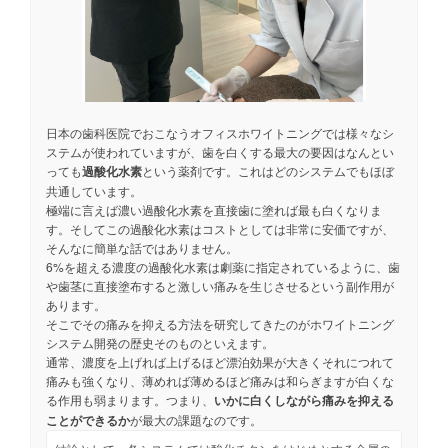
日本の歯科医院でおこなうオフィスホワイトニングでは様々なシ
ステムが使われていますが、歯を白くする最大の要因はなんとい
っても
過酸化水素
という薬剤です。これはどのシステムでもほぼ
共通しています。
極端に言えば濃い過酸化水素を直接歯に塗れば最も白くなりま
す。そしてこの過酸化水素はコストとしては非常に安価ですが、
そんなに簡単な話ではありません。
6%を超える濃度の過酸化水素は劇薬に指定されているように、歯
や歯茎に直接塗布すると激しい痛みを生じさせるという副作用が
あります。
そこでその痛みを抑える方法を研究してきたのがホワイトニング
システム開発の歴史そのものといえます。
通常、濃度を上げれば上げるほど漂泊効果が大きくそれにつれて
痛みも強くなり、薄めれば薄めるほど痛みは和らぎますが白くな
る作用も弱まります。つまり、
いかに白くしながら痛みを抑える
ことができるか
が最大の課題なのです。