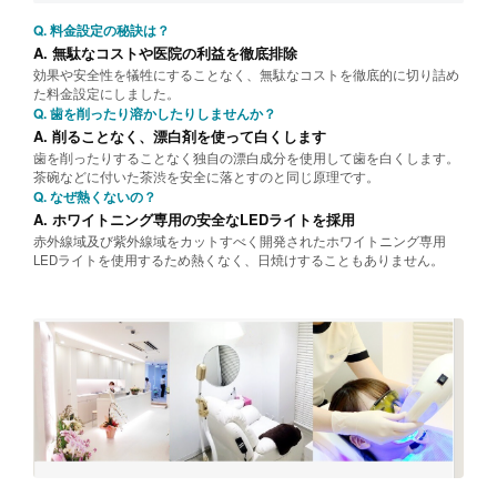
Q. 料金設定の秘訣は？
A. 無駄なコストや医院の利益を徹底排除
効果や安全性を犠牲にすることなく、無駄なコストを徹底的に切り詰め
た料金設定にしました。
Q. 歯を削ったり溶かしたりしませんか？
A. 削ることなく、漂白剤を使って白くします
歯を削ったりすることなく独自の漂白成分を使用して歯を白くします。
茶碗などに付いた茶渋を安全に落とすのと同じ原理です。
Q. なぜ熱くないの？
A. ホワイトニング専用の安全なLEDライトを採用
赤外線域及び紫外線域をカットすべく開発されたホワイトニング専用
LEDライトを使用するため熱くなく、日焼けすることもありません。