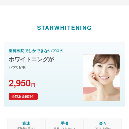
STARWHITENING
歯科医院でしかできないプロの
ホワイトニングが
いつでも1回
2,950
円
全額返金保証付
迅速
手頃
楽々
1回8分の早さ！
徹底コストカット
プロにお任せ