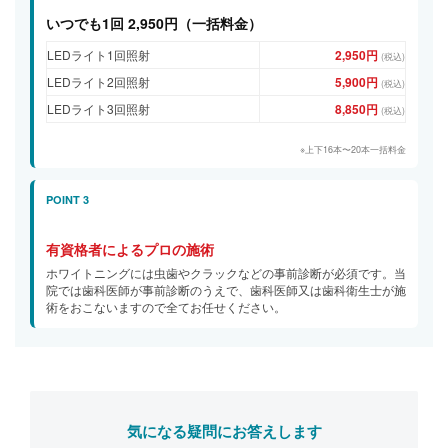
いつでも1回 2,950円（一括料金）
LEDライト1回照射
2,950円
(税込)
LEDライト2回照射
5,900円
(税込)
LEDライト3回照射
8,850円
(税込)
※上下16本〜20本一括料金
POINT 3
有資格者によるプロの施術
ホワイトニングには虫歯やクラックなどの事前診断が必須です。当
院では歯科医師が事前診断のうえで、歯科医師又は歯科衛生士が施
術をおこないますので全てお任せください。
気になる疑問にお答えします