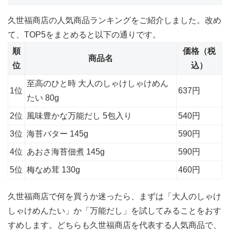
久世福商店の人気商品ランキングをご紹介しました。改め
て、TOP5をまとめると以下の通りです。
順
価格（税
商品名
位
込）
至高のひと時 大人のしゃけしゃけめん
1位
637円
たい 80g
2位
風味豊かな万能だし 5包入り
540円
3位
海苔バター 145g
590円
4位
あおさ海苔佃煮 145g
590円
5位
梅なめ茸 130g
460円
久世福商店で何を買うか迷ったら、まずは「大人のしゃけ
しゃけめんたい」か「万能だし」を試してみることをおす
すめします。どちらも久世福商店を代表する人気商品で、