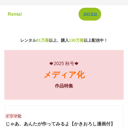
Renta!
無料登録
レンタル
51万冊
以上、購入
130万冊
以上配信中！
🍁2025 秋号🍁
メディア化
作品特集
ドラマ化
じゃあ、あんたが作ってみるよ【かきおろし漫画付】