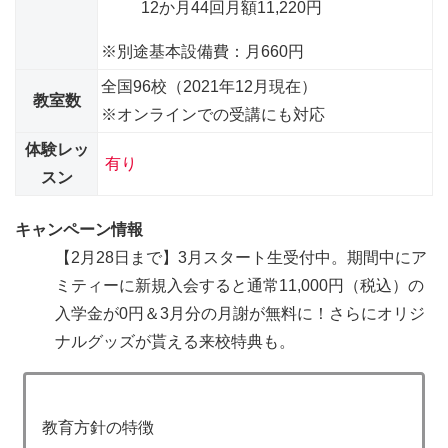
12か月44回
月額11,220円
※別途基本設備費：月660円
全国96校（2021年12月現在）
教室数
※オンラインでの受講にも対応
体験レッ
有り
スン
キャンペーン情報
【2月28日まで】3月スタート生受付中。期間中にア
ミティーに新規入会すると
通常11,000円（税込）の
入学金が0円＆3月分の月謝が無料に！
さらにオリジ
ナルグッズが貰える来校特典も。
教育方針の特徴