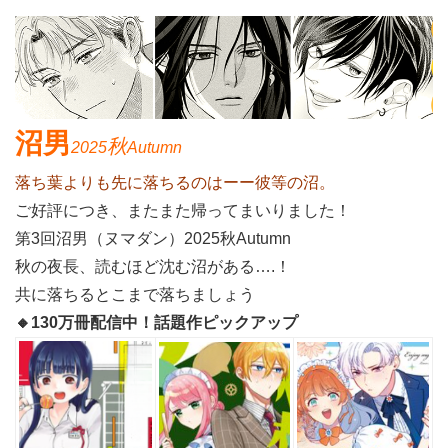
沼男
秋
2025
Autumn
落ち葉よりも先に落ちるのはーー彼等の沼。
ご好評につき、またまた帰ってまいりました！
第3回沼男（ヌマダン）2025秋Autumn
秋の夜長、読むほど沈む沼がある….！
共に落ちるとこまで落ちましょう
🔸130万冊配信中！話題作ピックアップ