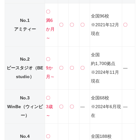
〇
全国96校
No.1
満6
〇
〇
〇
※2021年12月
〇
アミティー
か月
現在
～
全国
No.2
〇
約1,700拠点
ビースタジオ
（BE
9か
〇
〇
〇
―
※2024年11月
studio）
月～
現在
No.3
〇
全国68校
WinBe（ウィンビ
3歳
〇
〇
―
※2024年6月現
―
ー）
～
在
No.4
〇
全国188校