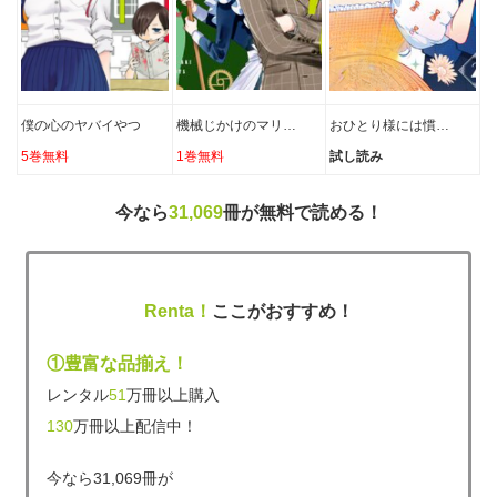
僕の心のヤバイやつ
機械じかけのマリ…
おひとり様には慣…
5巻無料
1巻無料
試し読み
今なら
31,069
冊が無料で読める！
Renta！
ここがおすすめ！
①豊富な品揃え！
レンタル
51
万冊以上購入
130
万冊以上配信中！
今なら31,069冊が