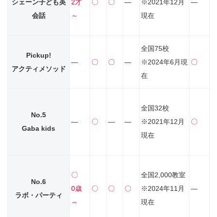
シェーン子ども英
2才
〇
〇
―
※2021年12月
―
会話
～
現在
全国75校
Pickup!
―
〇
〇
―
※2024年6月現
〇
アクティメソッド
在
全国32校
No.5
―
〇
―
―
※2021年12月
〇
Gaba kids
現在
〇
全国2,000教室
No.6
0歳
〇
〇
〇
※2024年11月
―
ラボ・パーティ
～
現在