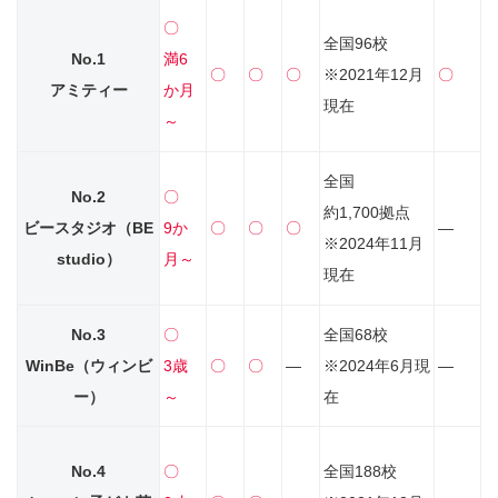
〇
全国96校
No.1
満6
〇
〇
〇
※2021年12月
〇
アミティー
か月
現在
～
全国
No.2
〇
約1,700拠点
ビースタジオ
（BE
9か
〇
〇
〇
―
※2024年11月
studio）
月～
現在
No.3
〇
全国68校
WinBe（ウィンビ
3歳
〇
〇
―
※2024年6月現
―
ー）
～
在
No.4
〇
全国188校