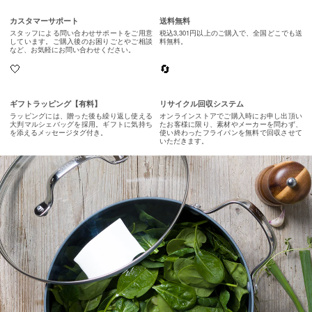
カスタマーサポート
送料無料
スタッフによる問い合わせサポートをご用意
税込3,301円以上のご購入で、全国どこでも送
しています。ご購入後のお困りごとやご相談
料無料。
など、お気軽にお問い合わせください。
🤍
🔄
ギフトラッピング【有料】
リサイクル回収システム
ラッピングには、贈った後も繰り返し使える
オンラインストアでご購入時にお申し出頂い
大判マルシェバッグを採用。ギフトに気持ち
たお客様に限り、素材やメーカーを問わず、
を添えるメッセージタグ付き。
使い終わったフライパンを無料で回収させて
いただきます。