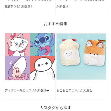
雑貨第
5弾が新登場！
が新登
場！
おすすめ特集
ディズニー限定コスメが新登場❤️
もこもこアニマルが大集合
人気タグから探す