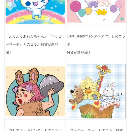
『ぷくぷくあわわちゃん』『ハッピ
Care Bears™ (ケ
アベア™）とのコラ
ーマーチ』
とのコラボ雑貨が新登
ボ
場！
雑貨が新登場！
『ブリアナ・ギガン
テ』とのコラボ
『スージー・ズー』とのコラボ雑貨