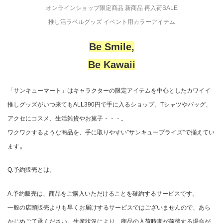
オンラインショップ限定商品 新商品 再入荷SALE
推し活ラベルグッズ イベント用カラーアイテム
Be Smile,
Be Kawaii
「サンキューマート」はキャラクターの限定アイテムを中心としたカワイイ
推しグッズがいつ来てもALL390円で手に入るショップ。Tシャツやバッグ、
アクセにコスメ、生活雑貨やお菓子・・・。
ワクワクするような商品を、手に取りやすい”サンキュープライズ”で揃えてい
。
ます
Q.予約販売とは。
A.予約販売は、商品をご購入いただけることを確約するサービスです。
一般の店頭販売よりも早くお届けするサービスではございませんので、あら
かじめご了承ください。生産状況により、商品の入荷時期が前後する場合が